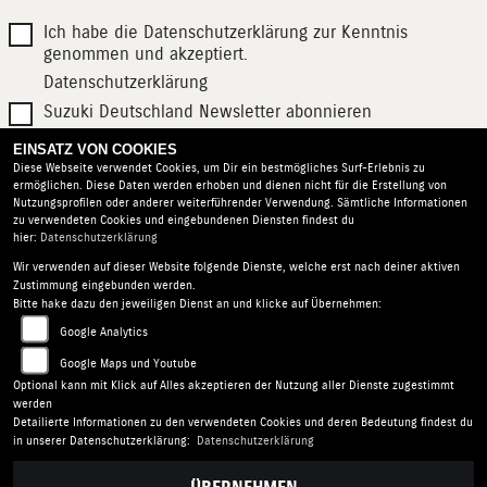
Ich habe die Datenschutzerklärung zur Kenntnis
genommen und akzeptiert.
Datenschutzerklärung
Suzuki Deutschland Newsletter abonnieren
EINSATZ VON COOKIES
SENDEN
Diese Webseite verwendet Cookies, um Dir ein bestmögliches Surf-Erlebnis zu
ermöglichen. Diese Daten werden erhoben und dienen nicht für die Erstellung von
Nutzungsprofilen oder anderer weiterführender Verwendung. Sämtliche Informationen
zu verwendeten Cookies und eingebundenen Diensten findest du
hier:
Datenschutzerklärung
Wir verwenden auf dieser Website folgende Dienste, welche erst nach deiner aktiven
Zustimmung eingebunden werden.
Motorrad Mallek GmbH |
Rudolf-Diesel-Str. 48 | 48157
Bitte hake dazu den jeweiligen Dienst an und klicke auf Übernehmen:
Münster | Deutschland
Google Analytics
AGB
|
Impressum
|
Datenschutz
|
Disclaimer
|
Google Maps und Youtube
Barrierefreiheit
|
Batterieverordnung
Optional kann mit Klick auf Alles akzeptieren der Nutzung aller Dienste zugestimmt
werden
Detailierte Informationen zu den verwendeten Cookies und deren Bedeutung findest du
Folgen Sie uns
in unserer Datenschutzerklärung:
Datenschutzerklärung